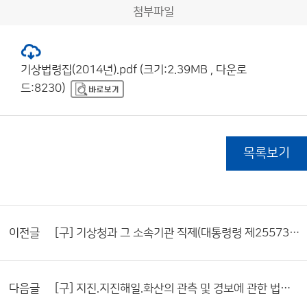
첨부파일
기상법령집(2014년).pdf (크기:2.39MB , 다운로
드:8230)
목록보기
이전글
[구] 기상청과 그 소속기관 직제(대통령령 제25573호)
다음글
[구] 지진.지진해일.화산의 관측 및 경보에 관한 법률 제정