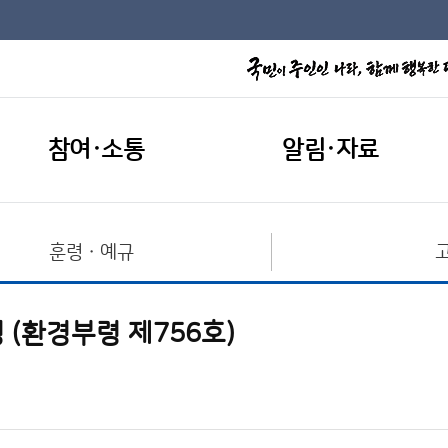
참여·소통
알림·자료
훈령ㆍ예규
 (환경부령 제756호)