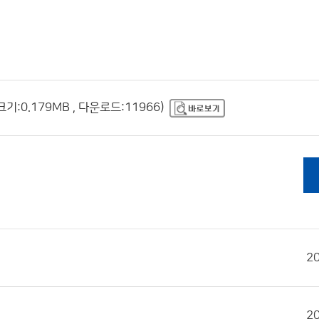
크기:0.179MB , 다운로드:11966)
2
2