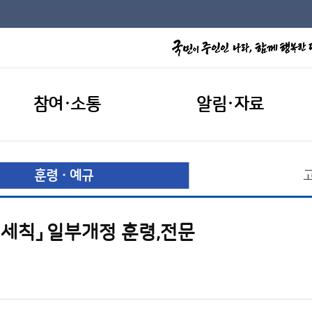
참여·소통
알림·자료
훈령ㆍ예규
행세칙」 일부개정 훈령,전문