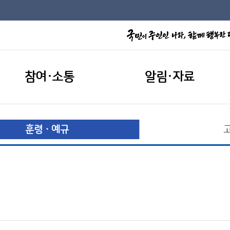
참여·소통
알림·자료
훈령ㆍ예규