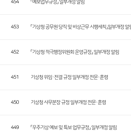
454
「예보업무규정」 일부개정 알림
록
일,
조
453
「기상청 공무원 당직 및 비상근무 시행세칙」일부개정 알
회
수)
452
「기상청 적극행정위원회 운영규정」 일부개정 알림
451
기상청 위임·전결 규정 일부개정 전문·훈령
450
기상청 사무분장 규정 일부개정 전문·훈령
449
「우주기상 예보 및 특보 업무규정」 일부개정 알림