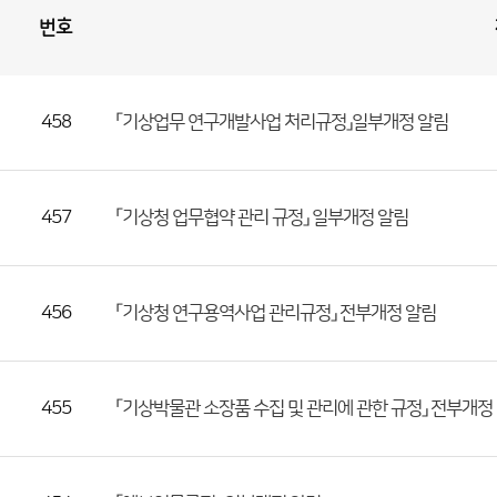
번호
훈
령
게
시
판
목
록
458
「기상업무 연구개발사업 처리규정」일부개정 알림
(번
호,
제
목,
457
「기상청 업무협약 관리 규정」 일부개정 알림
등
록
부
456
「기상청 연구용역사업 관리규정」 전부개정 알림
서,
첨
부
455
「기상박물관 소장품 수집 및 관리에 관한 규정」 전부개정
파
일,
등