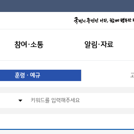
참여·소통
알림·자료
훈령ㆍ예규