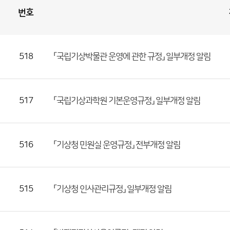
번호
훈
령
게
시
판
목
록
518
「국립기상박물관 운영에 관한 규정」 일부개정 알림
(번
호,
제
목,
517
「국립기상과학원 기본운영규정」 일부개정 알림
등
록
부
516
「기상청 민원실 운영규정」 전부개정 알림
서,
첨
부
515
「기상청 인사관리규정」 일부개정 알림
파
일,
등