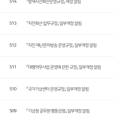
514
「방재지진화산운영규정」 제정 알림
록
일,
조
513
「지진화산 업무규정」 일부개정 알림
회
수)
512
「지진 재난문자방송 운영규정」 일부개정 알림
511
「대행역무사업 운영에 관한 규정」 일부개정 알림
510
「국가기상센터 운영규정」 일부개정 알림
509
「기상청 공무원 행동강령」 일부개정 알림