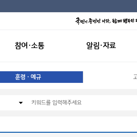
참여·소통
알림·자료
훈령ㆍ예규