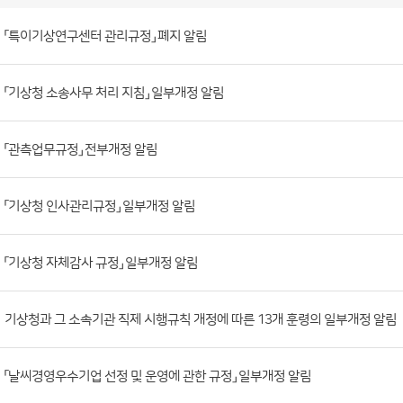
훈
령
게
시
판
목
록
「특이기상연구센터 관리규정」 폐지 알림
(번
호,
「기상청 소송사무 처리 지침」 일부개정 알림
제
목,
등
「관측업무규정」 전부개정 알림
록
부
「기상청 인사관리규정」 일부개정 알림
서,
첨
「기상청 자체감사 규정」 일부개정 알림
부
파
일,
기상청과 그 소속기관 직제 시행규칙 개정에 따른 13개 훈령의 일부개정 알림
등
록
「날씨경영우수기업 선정 및 운영에 관한 규정」 일부개정 알림
일,