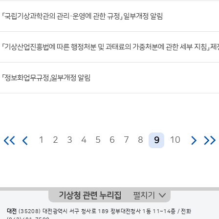
조
「국립기상과학관의 관리·운영에 관한 규정」 일부개정 알림
회
수)
「기상산업진흥법에 따른 행정처분 및 과태료의 가중처분에 관한 세부 지침」 제
「정보화업무규정」일부개정 알림
1
2
3
4
5
6
7
8
10
9
기상청 관련 누리집
펼치기
대전
(35208) 대전광역시 서구 청사로 189 정부대전청사 1동 11~14층 / 전화