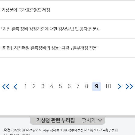
조
기상분야 국가표준(KS) 제정
회
수)
「지진 관측 장비 검정기준에 대한 검사방법 및 공차(전문)」
[현행] 「지진해일 관측장비의 성능 ·규격 」 일부개정 전문
1
2
3
4
5
6
7
8
10
9
기상청 관련 누리집
펼치기
대전
(35208) 대전광역시 서구 청사로 189 정부대전청사 1동 11~14층 / 전화