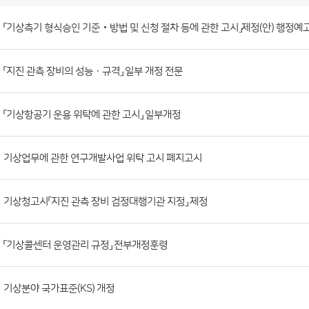
고
시
게
시
판
목
록
「기상측기 형식승인 기준‧방법 및 신청 절차 등에 관한 고시」제정(안) 행정예
(번
호,
「지진 관측 장비의 성능ㆍ규격」 일부 개정 전문
제
목,
등
「기상항공기 운용 위탁에 관한 고시」 일부개정
록
부
기상업무에 관한 연구개발사업 위탁 고시 폐지고시
서,
첨
기상청고시「지진 관측 장비 검정대행기관 지정」 제정
부
파
일,
「기상콜센터 운영관리 규정」 전부개정훈령
등
록
기상분야 국가표준(KS) 개정
일,