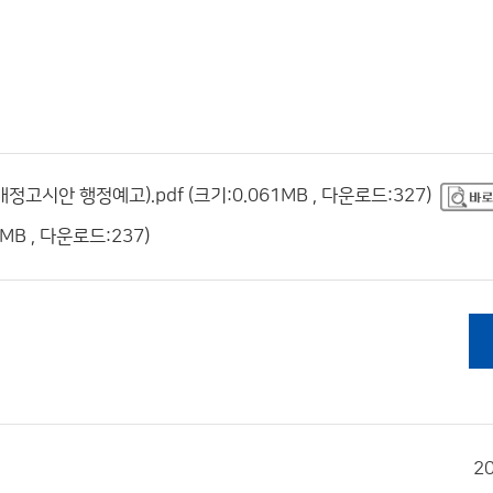
시안 행정예고).pdf (크기:0.061MB , 다운로드:327)
B , 다운로드:237)
2