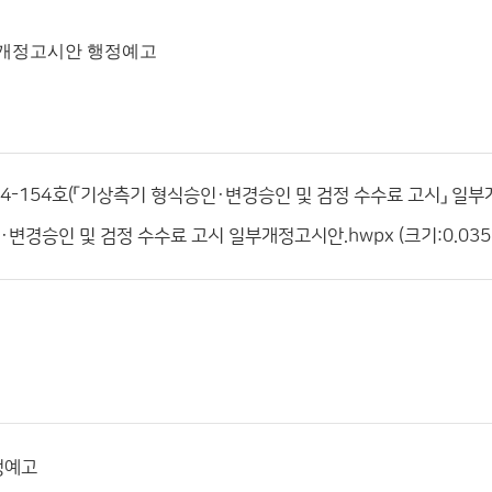
부개정고시안 행정예고
-154호(「기상측기 형식승인·변경승인 및 검정 수수료 고시」 일부개정고
경승인 및 검정 수수료 고시 일부개정고시안.hwpx (크기:0.035M
정예고