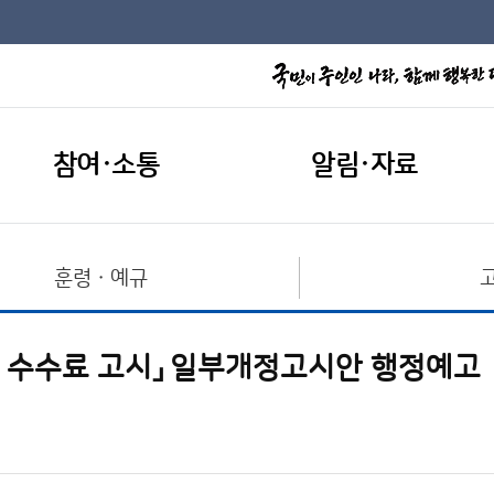
참여·소통
알림·자료
훈령ㆍ예규
 수수료 고시」 일부개정고시안 행정예고