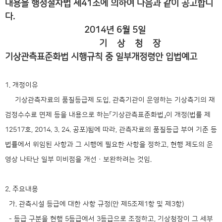
내용을 행정절차법 제41조에 의하여 다음과 같이 공고합니
다.
2014년 6월 5일
기 상 청 장
기상관측표준화법 시행규칙 중 일부개정령안 입법예고
1. 개정이유
기상관측자료의 품질등급제 도입, 관측기관이 운영하는 기상측기의 재
검정수수료 면제 등을 내용으로 하는「기상관측표준화법」이 개정(법률 제
12517호, 2014. 3. 24. 공포)됨에 따라, 관측자료의 품질등급 부여 기준 등
법률에서 위임된 사항과 그 시행에 필요한 사항을 정하고, 현행 제도의 운
영상 나타난 일부 미비점을 개선ㆍ보완하려는 것임.
2. 주요내용
가. 관측시설 등급에 대한 사항 규정(안 제5조제1항 및 제3항)
- 등급 구분을 현행 5등급에서 3등급으로 조정하고, 기상청장이 그 세부