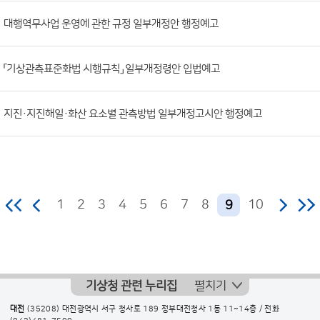
조
대행역무사업 운영에 관한 규정 일부개정안 행정예고
회
수)
「기상관측표준화법 시행규칙」 일부개정령안 입법예고
지진·지진해일·화산 요소별 관측방법 일부개정고시안 행정예고
1
2
3
4
5
6
7
8
10
9
기상청 관련 누리집
펼치기
대전
(35208) 대전광역시 서구 청사로 189 정부대전청사 1동 11~14층 / 전화