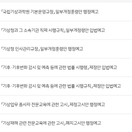
입
법
예
고
게
시
판
「국립기상과학원 기본운영규정」 일부개정훈령안 행정예고
목
록
(번
호,
「기상청과 그 소속기관 직제 시행규칙」 일부개정령안 입법예고
제
목,
「기상청 인사관리규정」 일부개정훈령안 행정예고
등
록
부
「기후·기후변화 감시 및 예측 등에 관한 법률 시행령」 제정안 입법예고
서,
첨
「기후·기후변화 감시 및 예측 등에 관한 법률 시행규칙」 제정안 입법예고
부
파
「기상업무 종사자 전문교육에 관한 고시」 제정고시안 행정예고
일,
등
록
「기상재해 관련 전문교육에 관한 고시」 폐지고시안 행정예고
일,