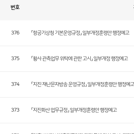
번호
입
법
예
고
게
시
판
목
록
376
「항공기상청 기본운영규정」 일부개정훈령안 행정예고
(번
호,
제
375
「황사 관측업무 위탁에 관한 고시」 일부개정 행정예고
목,
등
록
374
「지진 재난문자방송 운영규정」 일부개정훈령안 행정예
부
서,
첨
부
373
「지진화산 업무규정」 일부개정훈령안 행정예고
파
일,