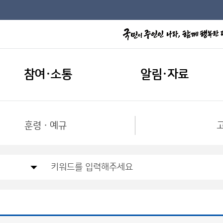
참여·소통
알림·자료
훈령ㆍ예규