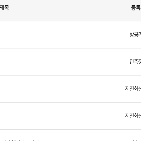
제목
등록
항공
관측
지진화
고
지진화