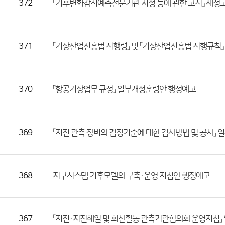
등
372
「기후변화감시예측전문기관 지정 등에 관한 고시」 제정
록
일,
조
371
「기상산업진흥법 시행령」 및 「기상산업진흥법 시행규칙
회
수)
370
「항공기상업무 규정」 일부개정훈령안 행정예고
369
「지진 관측 장비의 검정기준에 대한 검사방법 및 공차」
368
지구시스템 기후모델의 구축·운영 지침안 행정예고
367
「지진·지진해일 및 화산활동 관측기관협의회 운영지침