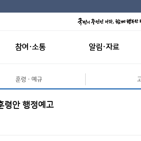
참여·소통
알림·자료
훈령ㆍ예규
훈령안 행정예고