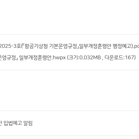
25-3호(「항공기상청 기본운영규정」일부개정훈령안 행정예고).pdf (크
규정」 일부개정훈령안.hwpx (크기:0.032MB , 다운로드:167)
안 입법예고 알림