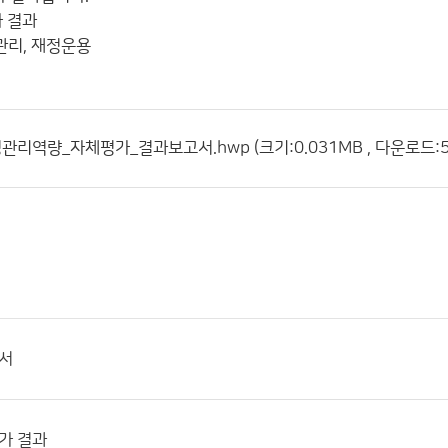
 결과
화관리, 재정운용
관리역량_자체평가_결과보고서.hwp (크기:0.031MB , 다운로드:5
고서
가 결과