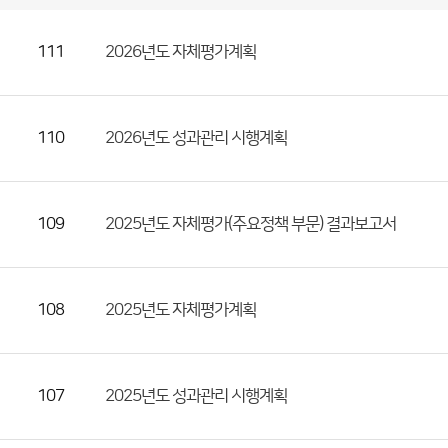
성
과
관
리
게
시
판
목
록
111
2026년도 자체평가계획
(번
호,
제
110
2026년도 성과관리 시행계획
목,
등
록
109
2025년도 자체평가(주요정책 부문) 결과보고서
부
서,
첨
부
108
2025년도 자체평가계획
파
일,
등
107
2025년도 성과관리 시행계획
록
일,