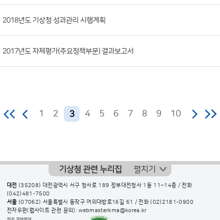
수)
2018년도 기상청 성과관리 시행계획
2017년도 자체평가(주요정책부문) 결과보고서
1
2
4
5
6
7
8
9
10
3
기상청 관련 누리집
펼치기
대전
(35208) 대전광역시 서구 청사로 189 정부대전청사 1동 11~14층 / 전화
(042)481-7500
서울
(07062) 서울특별시 동작구 여의대방로16길 61 / 전화
(02)2181-0900
전자우편(웹사이트 관련 문의): webmasterkma@korea.kr