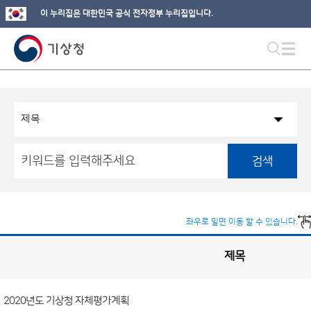
이 누리집은 대한민국 공식 전자정부 누리집입니다.
검색
좌우로 밀면 이동 할 수 있습니다.
제목
성
과
관
리
게
시
판
2020년도 기상청 자체평가계획
목
록