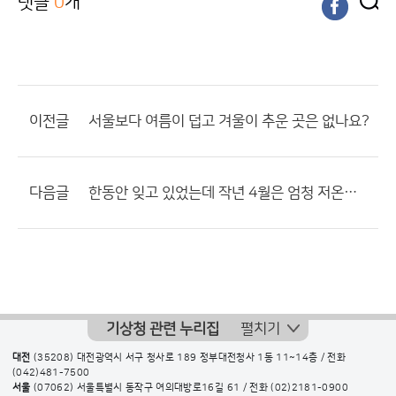
댓글
0
개
이전글
서울보다 여름이 덥고 겨울이 추운 곳은 없나요?
다음글
한동안 잊고 있었는데 작년 4월은 엄청 저온이었죠.
기상청 관련 누리집
펼치기
대전
(35208) 대전광역시 서구 청사로 189 정부대전청사 1동 11~14층 / 전화
(042)481-7500
서울
(07062) 서울특별시 동작구 여의대방로16길 61 / 전화
(02)2181-0900