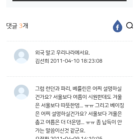
댓글
3
개
외국 말고 우리나라에서요.
김선희
2011-04-10 18:23:08
그럼 런던과 파리, 베를린은 어찌 설명하실
건가요? 서울보다 여름이 시원한데도 겨울
은 서울보다 따뜻한뎅... ㅠㅠ 그리고 베이징
은 어찌 설명하실건가요? 서울보다 겨울은
춥고 여름은 더 더운뎅... ㅠㅠ 좀 납득이 안
가는 말씀이신것 같군요.