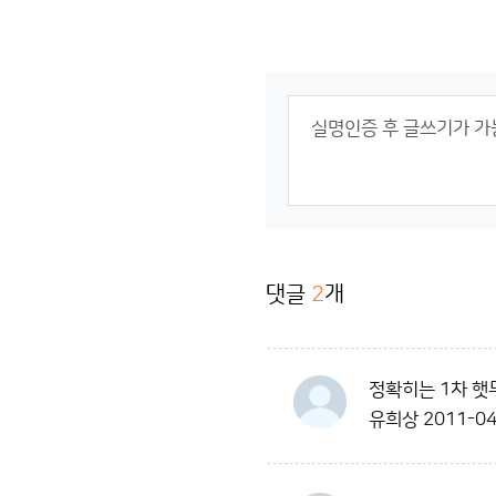
댓글
2
개
정확히는 1차 햇
유희상
2011-04