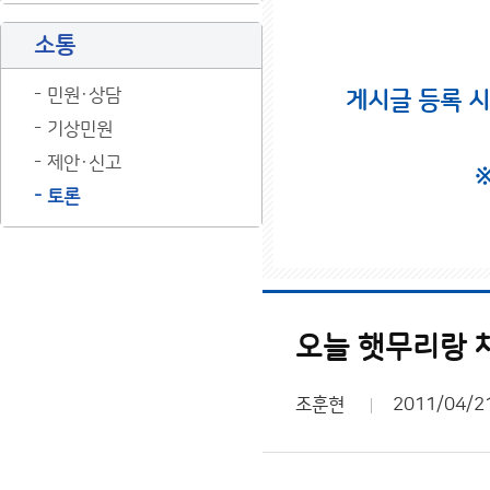
소통
민원·상담
게시글 등록 
기상민원
제안·신고
토론
오늘 햇무리랑 
조훈현
2011/04/2