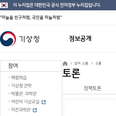
이 누리집은 대한민국 공식 전자정부 누리집입니다.
"하늘을 친구처럼, 국민을 하늘처럼"
정보공개
참여·소통
소통
참여
토론
체험학습
기상청 견학
정책토론
박물관·과학관
어린이 기상교실
지진과학관