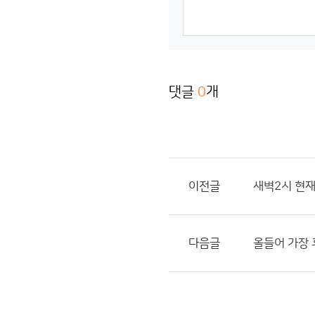
댓글
0
개
이전글
새벽2시 현
다음글
올들어 가장 