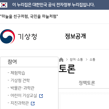
이 누리집은 대한민국 공식 전자정부 누리집입니다.
"하늘을 친구처럼, 국민을 하늘처럼"
정보공개
참여·소통
소통
참여
토론
체험학습
기상청 견학
정책토론
박물관·과학관
어린이 기상교실
지진과학관