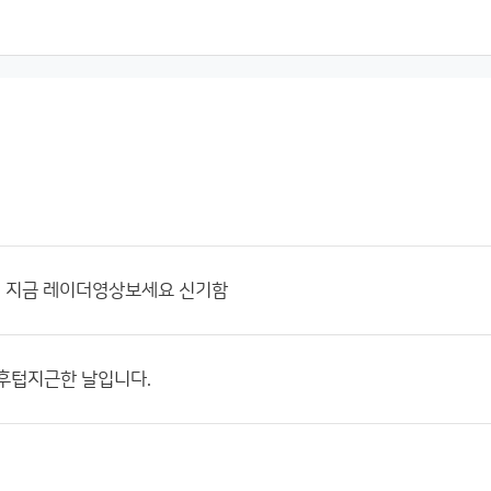
재 지금 레이더영상보세요 신기함
후텁지근한 날입니다.