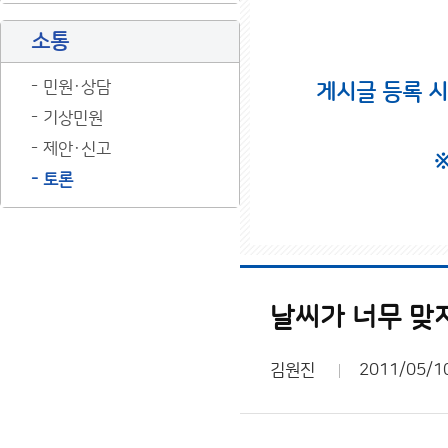
소통
민원·상담
게시글 등록 
기상민원
제안·신고
토론
날씨가 너무 맞
김원진
2011/05/1