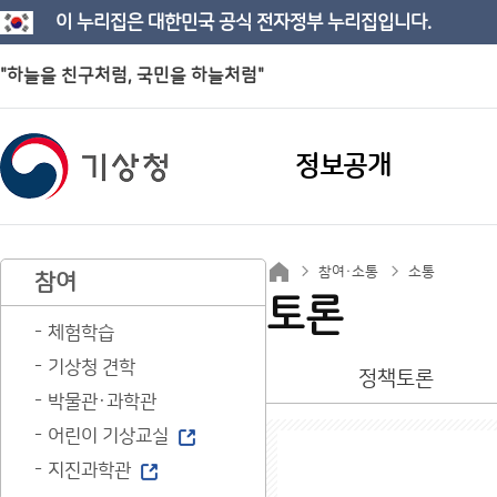
이 누리집은 대한민국 공식 전자정부 누리집입니다.
"하늘을 친구처럼, 국민을 하늘처럼"
정보공개
참여·소통
소통
참여
토론
체험학습
기상청 견학
정책토론
박물관·과학관
어린이 기상교실
지진과학관