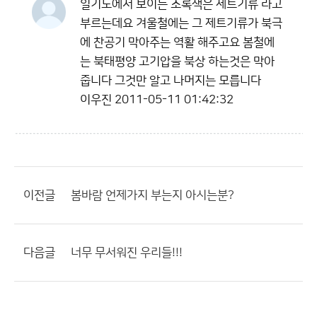
일기도에서 보이는 초록색은 제트기류 라고
부르는데요 겨울철에는 그 제트기류가 북극
에 찬공기 막아주는 역활 해주고요 봄철에
는 북태평양 고기압을 북상 하는것은 막아
줍니다 그것만 알고 나머지는 모릅니다
이우진
2011-05-11 01:42:32
이전글
봄바람 언제가지 부는지 아시는분?
다음글
너무 무서워진 우리들!!!