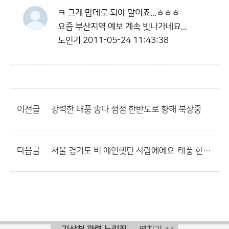
ㅋ 그게 맘데로 되야 말이죠...ㅎㅎㅎ
요즘 부산지역 예보 계속 빗나가네요...
노인기
2011-05-24 11:43:38
이전글
강력한 태풍 송다 점점 한반도로 향해 북상중
다음글
서울 경기도 비 예언햇던 사람에에요-태풍 한반도로 북상