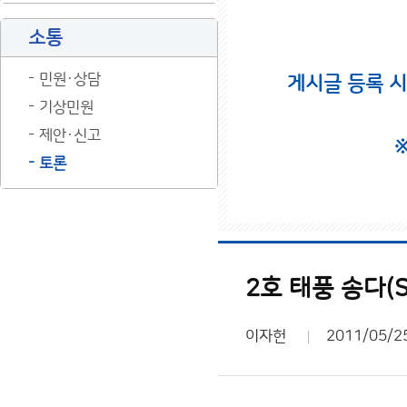
소통
민원·상담
게시글 등록 
기상민원
제안·신고
토론
이자헌
2011/05/2