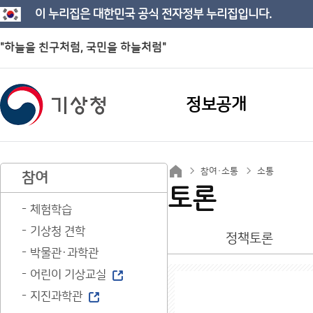
이 누리집은 대한민국 공식 전자정부 누리집입니다.
"하늘을 친구처럼, 국민을 하늘처럼"
정보공개
참여·소통
소통
참여
토론
체험학습
기상청 견학
정책토론
박물관·과학관
어린이 기상교실
지진과학관