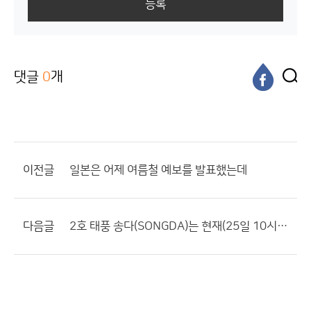
등록
댓글
0
개
이전글
일본은 어제 여름철 예보를 발표했는데
다음글
2호 태풍 송다(SONGDA)는 현재(25일 10시) 필리핀 마닐라 동남동쪽 약 810km 부근 해상에서 북서진하고 있다