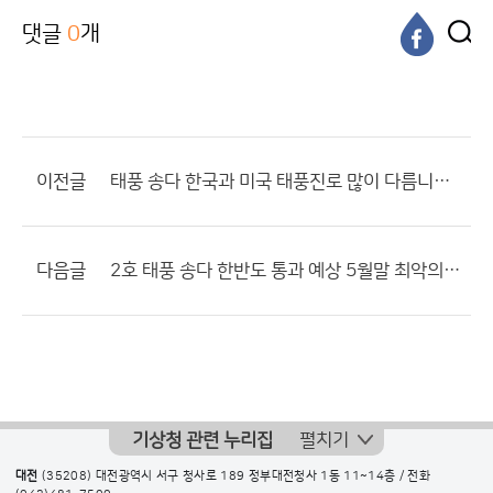
댓글
0
개
이전글
태풍 송다 한국과 미국 태풍진로 많이 다름니다 사황설명좀?
다음글
2호 태풍 송다 한반도 통과 예상 5월말 최악의 사황
기상청 관련 누리집
펼치기
대전
(35208) 대전광역시 서구 청사로 189 정부대전청사 1동 11~14층 / 전화