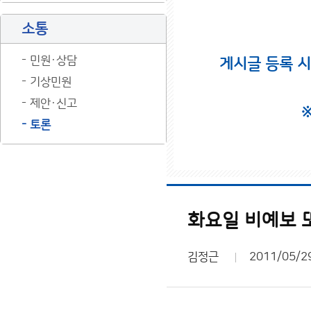
소통
민원·상담
게시글 등록 
기상민원
제안·신고
토론
화요일 비예보 
김정근
2011/05/2