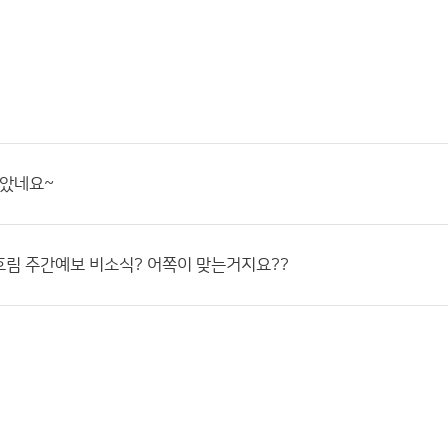
맞았네요~
림 주간예보 비소식? 어쪽이 맞는거지요??