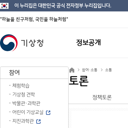
이 누리집은 대한민국 공식 전자정부 누리집입니다.
"하늘을 친구처럼, 국민을 하늘처럼"
정보공개
참여·소통
소통
참여
토론
체험학습
기상청 견학
정책토론
박물관·과학관
어린이 기상교실
지진과학관