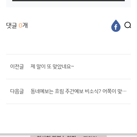
댓글
0
개
이전글
제 말이 또 맞았네요~
다음글
동네예보는 흐림 주간예보 비소식? 어쪽이 맞는거지요??