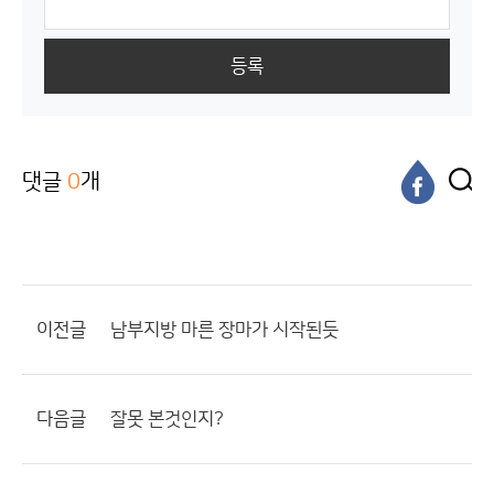
등록
댓글
0
개
이전글
남부지방 마른 장마가 시작된듯
다음글
잘못 본것인지?