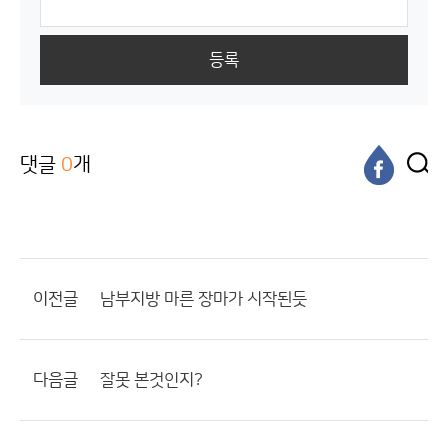
등록
댓글
0
개
이전글
남부지방 마른 장마가 시작된듯
다음글
잘못 본것인지?