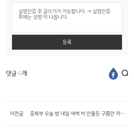
등록
댓글
0
개
이전글
중북부 오늘 밤 내일 새벽 비 안올듯 구름만 끼고 말듯