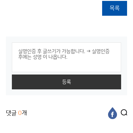
목록
등록
댓글
0
개