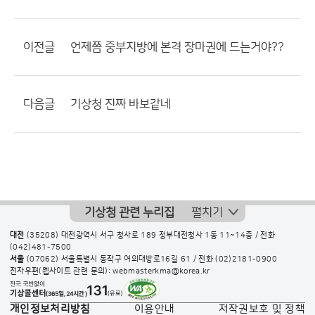
이전글
언제쯤 중부지방에 본격 장마권에 드는거야??
다음글
기상청 진짜 바보같네
기상청 관련 누리집
펼치기
대전
(35208) 대전광역시 서구 청사로 189 정부대전청사 1동 11~14층 / 전화
(042)481-7500
서울
(07062) 서울특별시 동작구 여의대방로16길 61 / 전화
(02)2181-0900
전자우편(웹사이트 관련 문의): webmasterkma@korea.kr
개인정보처리방침
이용안내
저작권보호 및 정책