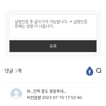
등록
댓글
3
개
와...진짜 좃도 못맞추네...
비전음향
2023-07-10 17:52:40