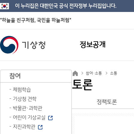
이 누리집은 대한민국 공식 전자정부 누리집입니다.
"하늘을 친구처럼, 국민을 하늘처럼"
정보공개
참여·소통
소통
참여
토론
체험학습
기상청 견학
정책토론
박물관·과학관
어린이 기상교실
지진과학관