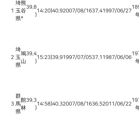
埼
熊
39.8
18
1
玉
谷
14:20)
40.9
2007/08/16
37.4
1997/06/27
)
県
*
埼
鳩
39.4
19
2
玉
15:23)
39.9
1997/07/05
37.1
1987/06/06
山
)
県
群
館
39.3
19
3
馬
14:58)
40.3
2007/08/16
36.5
2011/06/22
林
)
県