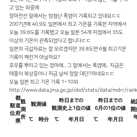
고 있는 와중에
장마전선 밑에서는 엄청난 폭염이 기록되고 있네요ㄷㄷ
2007년에 40.9도 일본에서 최고 기온을 기록한 지역에서
오늘 39.8도를 기록했고 오늘 일본 54개 지점에서 35도
이상의 기온이 관측되었다고 합니다ㄷㄷ
일본의 극값자료는 잘 모르겠지만 39.8도면 6월 최고기온
기록이 깨진거 아닐까요?
호우를 뿌리고 있는 장마에.. 그 밑에서는 폭염에.. 지금은
태풍이 북상중이니 지금 날씨 정말 대단?하네요ㄷㄷ
오늘 일본 최고 기온 기록 1~10위
http://www.data.jma.go.jp/obd/stats/data/mdrr/rank
都
昨日までの
昨日までの
観
統
観測値
順
道
観測史上1位の値
6月の1位の値
測
開
位
府
所
℃
時分
℃
年月日
℃
年月日
県