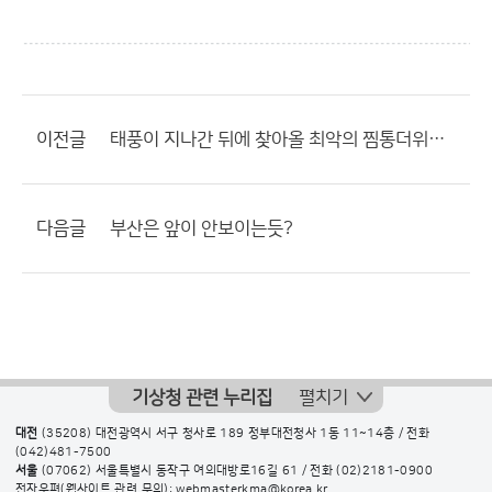
이전글
태풍이 지나간 뒤에 찾아올 최악의 찜통더위가 겁나네요.
다음글
부산은 앞이 안보이는듯?
기상청 관련 누리집
펼치기
대전
(35208) 대전광역시 서구 청사로 189 정부대전청사 1동 11~14층 / 전화
(042)481-7500
서울
(07062) 서울특별시 동작구 여의대방로16길 61 / 전화
(02)2181-0900
전자우편(웹사이트 관련 문의): webmasterkma@korea.kr