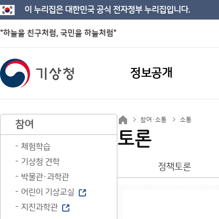
이 누리집은 대한민국 공식 전자정부 누리집입니다.
"하늘을 친구처럼, 국민을 하늘처럼"
정보공개
참여·소통
소통
참여
토론
체험학습
기상청 견학
정책토론
박물관·과학관
어린이 기상교실
지진과학관