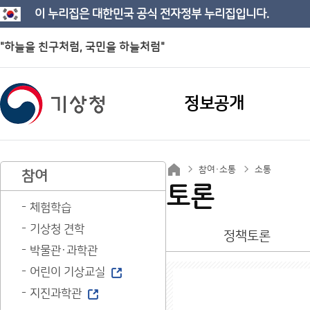
이 누리집은 대한민국 공식 전자정부 누리집입니다.
"하늘을 친구처럼, 국민을 하늘처럼"
정보공개
참여·소통
소통
참여
토론
체험학습
기상청 견학
정책토론
박물관·과학관
어린이 기상교실
지진과학관