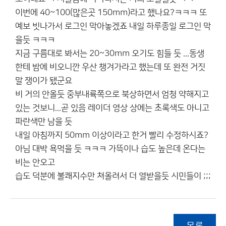
이번에 40~100(많은곳 150mm)라고 했나요?ㅋㅋㅋ 또
예보 빗나가서 로그인 막아놓겠죠 내일 하루종일 로그인 막
을듯 ㅋㅋㅋ
지금 구름대로 봐서는 20~30mm 오기도 힘들 듯 ...동생
한테 밤에 비오니깐 우산 챙겨가라고 했는데 또 완전 거짓
말 쟁이가 됐군요
비 거의 안올듯 중부내륙쪽으로 북상하면서 엄청 약해지고
있는 것보니...곧 있음 레이더 영상 상에는 초록색도 아니고
파란색만 남을 듯
내일 아침까지 50mm 이상이라고 한거 빨리 수정하시죠?
아님 대박 욕먹을 듯 ㅋㅋㅋ 가뜩이나 습도 높은데 온다는
비는 안오고
습도 덕분에 불쾌지수만 쳐올려서 더 열받을듯 시민들이 ;;;