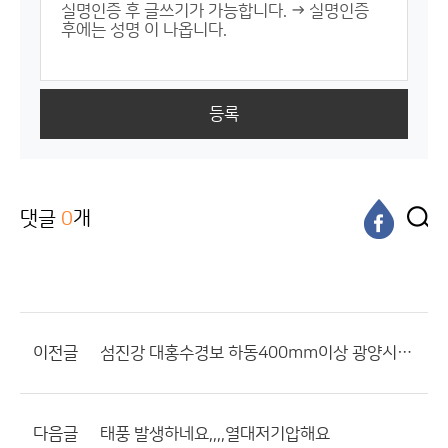
등록
댓글
0
개
이전글
섬진강 대홍수경보 하동400mm이상 광양시430mm이상
다음글
태풍 발생하네요,,,,열대저기압해요