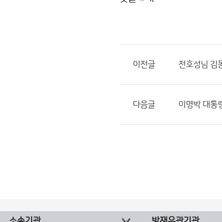
이전글
전호성님 김
다음글
이명박 대통령
소속기관
방재유관기관