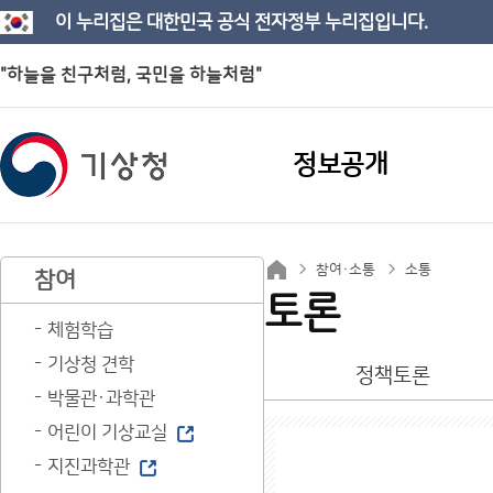
이 누리집은 대한민국 공식 전자정부 누리집입니다.
"하늘을 친구처럼, 국민을 하늘처럼"
정보공개
참여·소통
소통
참여
토론
체험학습
기상청 견학
정책토론
박물관·과학관
어린이 기상교실
지진과학관