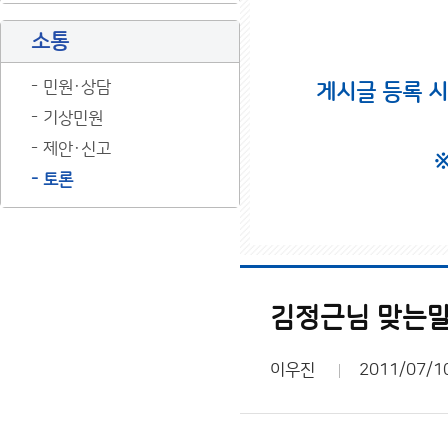
소통
민원·상담
게시글 등록 
기상민원
제안·신고
토론
김정근님 맞는말 
이우진
2011/07/1