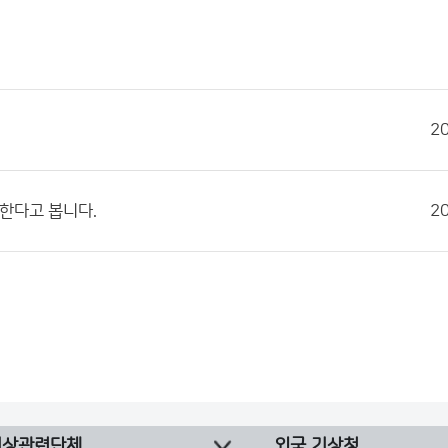
2
한다고 봅니다.
2
기상관련단체
외국 기상청