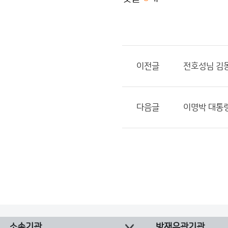
이전글
전호성님 김
다음글
이명박 대통령
소속기관
방재유관기관