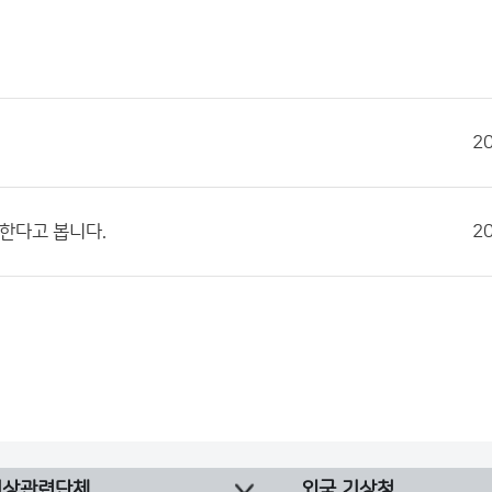
2
한다고 봅니다.
2
기상관련단체
외국 기상청