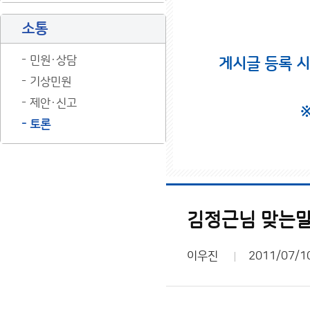
소통
민원·상담
게시글 등록 
기상민원
제안·신고
토론
김정근님 맞는말 
이우진
2011/07/1