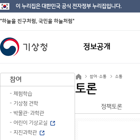
이 누리집은 대한민국 공식 전자정부 누리집입니다.
"하늘을 친구처럼, 국민을 하늘처럼"
정보공개
참여·소통
소통
참여
토론
체험학습
기상청 견학
정책토론
박물관·과학관
어린이 기상교실
지진과학관