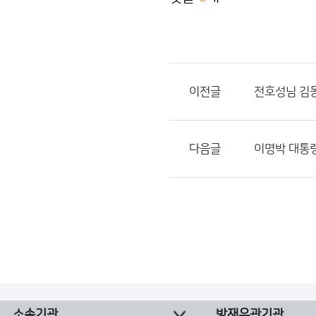
이전글
전호성님 김
다음글
이명박 대통령
소속기관
방재유관기관