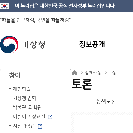
이 누리집은 대한민국 공식 전자정부 누리집입니다.
"하늘을 친구처럼, 국민을 하늘처럼"
정보공개
참여·소통
소통
참여
토론
체험학습
기상청 견학
정책토론
박물관·과학관
어린이 기상교실
지진과학관