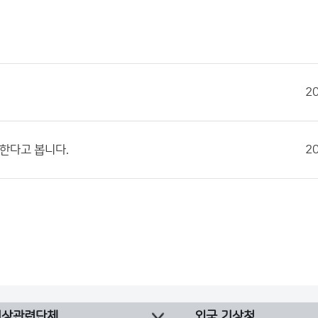
2
한다고 봅니다.
2
기상관련단체
외국 기상청