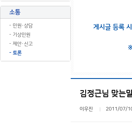
소통
민원·상담
게시글 등록 
기상민원
제안·신고
토론
김정근님 맞는말 
이우진
2011/07/1