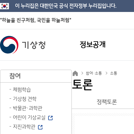
이 누리집은 대한민국 공식 전자정부 누리집입니다.
"하늘을 친구처럼, 국민을 하늘처럼"
정보공개
참여·소통
소통
참여
토론
체험학습
기상청 견학
정책토론
박물관·과학관
어린이 기상교실
지진과학관