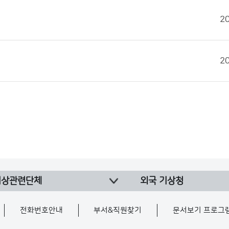
2
2
기상관련단체
외국 기상청
전화번호안내
부서&직원찾기
문서보기 프로그