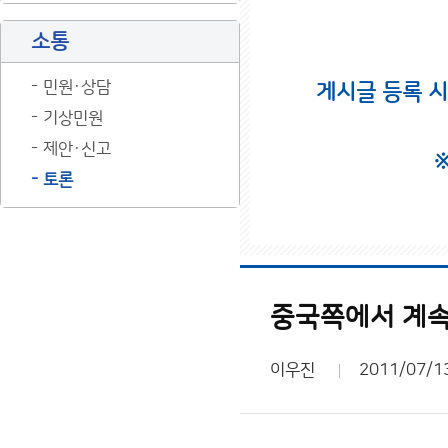
소통
민원·상담
게시글 등록 
기상민원
제안·신고
토론
중국쪽에서 계속 
이우진
2011/07/1