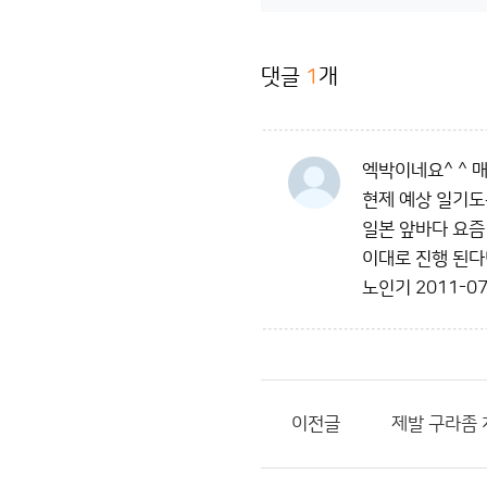
댓글
1
개
엑박이네요^ ^ 매
현제 예상 일기도
일본 앞바다 요즘 
이대로 진행 된다
노인기
2011-07
이전글
제발 구라좀 