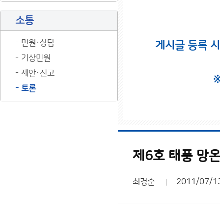
소통
민원·상담
게시글 등록 
기상민원
제안·신고
토론
제6호 태풍 망
최경순
2011/07/1