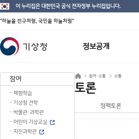
이 누리집은 대한민국 공식 전자정부 누리집입니다.
"하늘을 친구처럼, 국민을 하늘처럼"
정보공개
참여·소통
소통
참여
토론
체험학습
기상청 견학
정책토론
박물관·과학관
어린이 기상교실
지진과학관