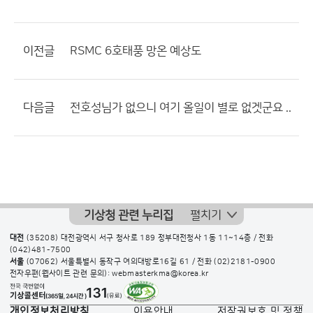
이전글
RSMC 6호태풍 망온 예상도
다음글
전호성님가 없으니 여기 올일이 별로 없겟군요 ..
기상청 관련 누리집
펼치기
대전
(35208) 대전광역시 서구 청사로 189 정부대전청사 1동 11~14층 / 전화
(042)481-7500
서울
(07062) 서울특별시 동작구 여의대방로16길 61 / 전화
(02)2181-0900
전자우편(웹사이트 관련 문의): webmasterkma@korea.kr
개인정보처리방침
이용안내
저작권보호 및 정책