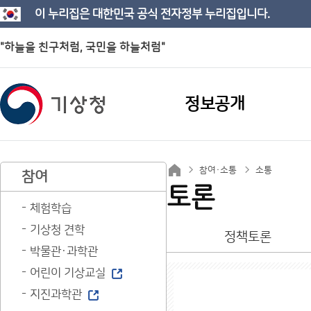
이 누리집은 대한민국 공식 전자정부 누리집입니다.
"하늘을 친구처럼, 국민을 하늘처럼"
정보공개
참여·소통
소통
참여
토론
체험학습
기상청 견학
정책토론
박물관·과학관
어린이 기상교실
지진과학관