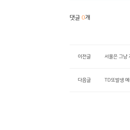
댓글
0
개
이전글
서울은 그냥
다음글
TD또발생 