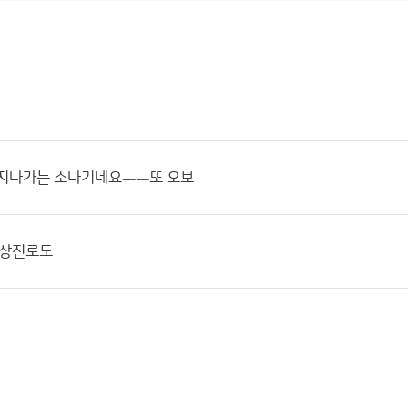
 지나가는 소나기네요ㅡㅡ또 오보
예상진로도