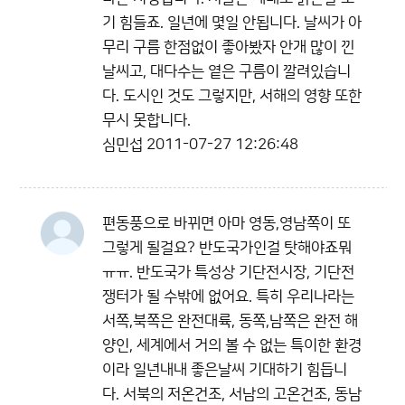
기 힘들죠. 일년에 몇일 안됩니다. 날씨가 아
무리 구름 한점없이 좋아봤자 안개 많이 낀
날씨고, 대다수는 옅은 구름이 깔려있습니
다. 도시인 것도 그렇지만, 서해의 영향 또한
무시 못합니다.
심민섭
2011-07-27 12:26:48
편동풍으로 바뀌면 아마 영동,영남쪽이 또
그렇게 될걸요? 반도국가인걸 탓해야죠뭐
ㅠㅠ. 반도국가 특성상 기단전시장, 기단전
쟁터가 될 수밖에 없어요. 특히 우리나라는
서쪽,북쪽은 완전대륙, 동쪽,남쪽은 완전 해
양인, 세계에서 거의 볼 수 없는 특이한 환경
이라 일년내내 좋은날씨 기대하기 힘듭니
다. 서북의 저온건조, 서남의 고온건조, 동남