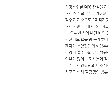
한강수위를 더욱 관심을 가
현재 잠수교 수위는 10.6
잠수교 기준으로 3미터가량
현재 7.9미터에서 주춤하
.....오늘 새벽에 내린 비
강한비도 오늘 밤 늦게부터
게다가 소양강댐의 한강수
한강이 홍수주의보를 발령하는
여유가 많이 존재하는거 같
그리고 소양강댐과 만조시각
참고로 현재 팔당댐의 방류