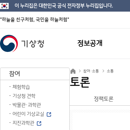
이 누리집은 대한민국 공식 전자정부 누리집입니다.
"하늘을 친구처럼, 국민을 하늘처럼"
정보공개
참여·소통
소통
참여
토론
체험학습
기상청 견학
정책토론
박물관·과학관
어린이 기상교실
지진과학관