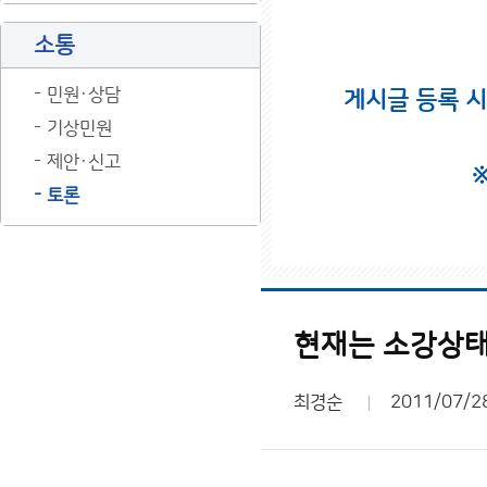
소통
민원·상담
게시글 등록 
기상민원
제안·신고
토론
현재는 소강상태
최경순
2011/07/2