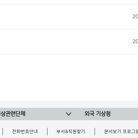
2
2
기상관련단체
외국 기상청
전화번호안내
부서&직원찾기
문서보기 프로그