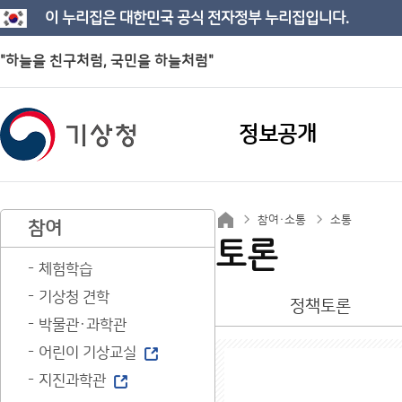
이 누리집은 대한민국 공식 전자정부 누리집입니다.
"하늘을 친구처럼, 국민을 하늘처럼"
정보공개
참여·소통
소통
참여
토론
체험학습
기상청 견학
정책토론
박물관·과학관
어린이 기상교실
지진과학관