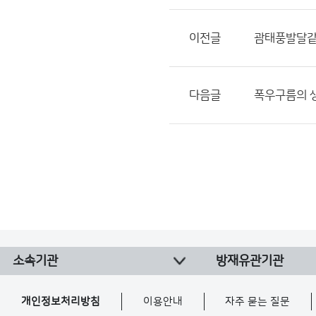
이전글
괌태풍발달같다
다음글
폭우구름의 
소속기관
방재유관기관
개인정보처리방침
이용안내
자주 묻는 질문