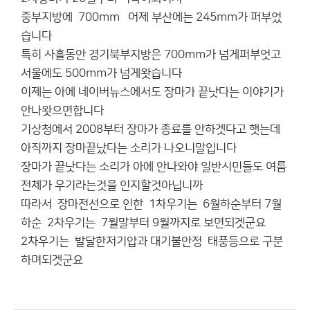
중부지방에 700mm 어제 부산에는 245mm가 퍼부었
습니다
특히 사흘동안 경기북부지방은 700mm가 넘게퍼부엇고
서울에도 500mm가 넘게왓습니다
이제는 아에 네이버뉴스에서도 장마가 끝낫다는 이야기가
안나왓으면합니다
기상청에서 2008부터 장마가 종료를 안하겟다고 햇는데
아직까지 장마끝났다는 소리가 나오니말입니다
장마가 끝낫다는 소리가 아에 안나와야 일반시민들도 여름
전체가 우기라는것을 인지할것아닙니까
따라서 장마전선으로 인한 1차우기는 6월하순부터 7월
하순 2차우기는 7월말부터 9월까지로 보면되겟군요
2차우기는 발달한저기압과 대기불안정 태풍등으로 구분
하며되겟군요